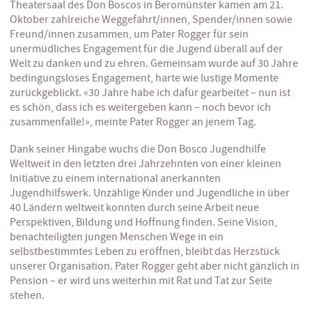
Theatersaal des Don Boscos in Beromünster kamen am 21.
Oktober zahlreiche Weggefährt/innen, Spender/innen sowie
Freund/innen zusammen, um Pater Rogger für sein
unermüdliches Engagement für die Jugend überall auf der
Welt zu danken und zu ehren. Gemeinsam wurde auf 30 Jahre
bedingungsloses Engagement, harte wie lustige Momente
zurückgeblickt. «30 Jahre habe ich dafür gearbeitet – nun ist
es schön, dass ich es weitergeben kann – noch bevor ich
zusammenfalle!», meinte Pater Rogger an jenem Tag.
Dank seiner Hingabe wuchs die Don Bosco Jugendhilfe
Weltweit in den letzten drei Jahrzehnten von einer kleinen
Initiative zu einem international anerkannten
Jugendhilfswerk. Unzählige Kinder und Jugendliche in über
40 Ländern weltweit konnten durch seine Arbeit neue
Perspektiven, Bildung und Hoffnung finden. Seine Vision,
benachteiligten jungen Menschen Wege in ein
selbstbestimmtes Leben zu eröffnen, bleibt das Herzstück
unserer Organisation. Pater Rogger geht aber nicht gänzlich in
Pension – er wird uns weiterhin mit Rat und Tat zur Seite
stehen.