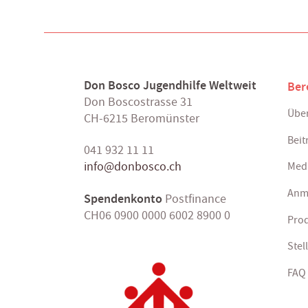
Don Bosco Jugendhilfe Weltweit
Ber
Don Boscostrasse 31
Über
CH-6215 Beromünster
Beit
041 932 11 11
info@donbosco.ch
Med
Anm
Spendenkonto
Postfinance
CH06 0900 0000 6002 8900 0
Pro
Stel
FAQ