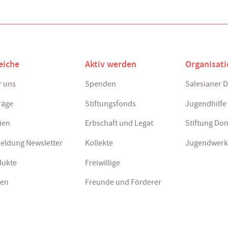
eiche
Aktiv werden
Organisat
 uns
Spenden
Salesianer 
räge
Stiftungsfonds
Jugendhilfe
ien
Erbschaft und Legat
Stiftung Do
eldung Newsletter
Kollekte
Jugendwerk
dukte
Freiwillige
len
Freunde und Förderer