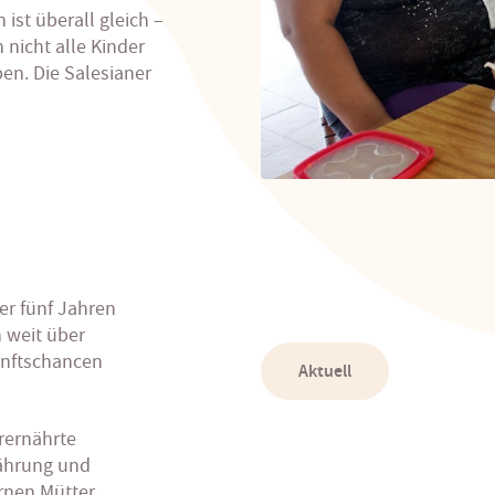
ist überall gleich –
nicht alle Kinder
en. Die Salesianer
er fünf Jahren
 weit über
unftschancen
Aktuell
rernährte
ährung und
ernen Mütter