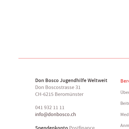
Don Bosco Jugendhilfe Weltweit
Ber
Don Boscostrasse 31
Über
CH-6215 Beromünster
Beit
041 932 11 11
info@donbosco.ch
Med
Anm
Spendenkonto
Postfinance