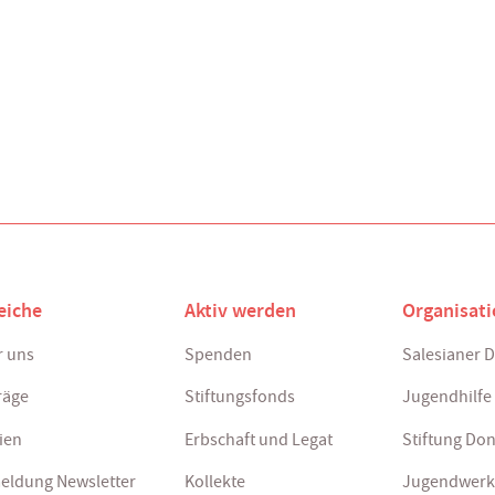
eiche
Aktiv werden
Organisat
 uns
Spenden
Salesianer 
räge
Stiftungsfonds
Jugendhilfe
ien
Erbschaft und Legat
Stiftung Do
eldung Newsletter
Kollekte
Jugendwerk