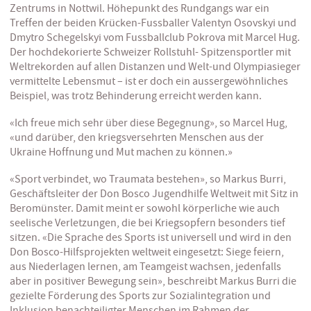
Zentrums in Nottwil. Höhepunkt des Rundgangs war ein
Treffen der beiden Krücken-Fussballer Valentyn Osovskyi und
Dmytro Schegelskyi vom Fussballclub Pokrova mit Marcel Hug.
Der hochdekorierte Schweizer Rollstuhl- Spitzensportler mit
Weltrekorden auf allen Distanzen und Welt-und Olympiasieger
vermittelte Lebensmut – ist er doch ein aussergewöhnliches
Beispiel, was trotz Behinderung erreicht werden kann.
«Ich freue mich sehr über diese Begegnung», so Marcel Hug,
«und darüber, den kriegsversehrten Menschen aus der
Ukraine Hoffnung und Mut machen zu können.»
«Sport verbindet, wo Traumata bestehen», so Markus Burri,
Geschäftsleiter der Don Bosco Jugendhilfe Weltweit mit Sitz in
Beromünster. Damit meint er sowohl körperliche wie auch
seelische Verletzungen, die bei Kriegsopfern besonders tief
sitzen. «Die Sprache des Sports ist universell und wird in den
Don Bosco-Hilfsprojekten weltweit eingesetzt: Siege feiern,
aus Niederlagen lernen, am Teamgeist wachsen, jedenfalls
aber in positiver Bewegung sein», beschreibt Markus Burri die
gezielte Förderung des Sports zur Sozialintegration und
Inklusion benachteiligter Menschen im Rahmen der