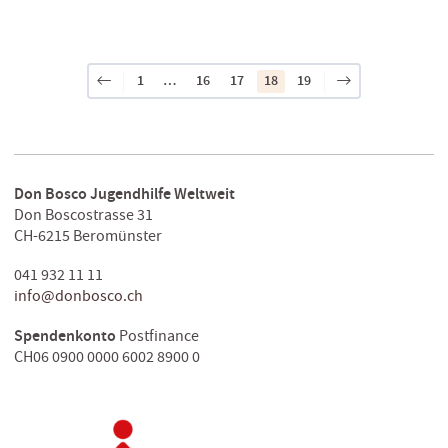
1
…
16
17
18
19
Don Bosco Jugendhilfe Weltweit
Don Boscostrasse 31
CH-6215 Beromünster
041 932 11 11
info@donbosco.ch
Spendenkonto
Postfinance
CH06 0900 0000 6002 8900 0