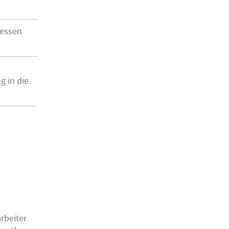
iessen
g in die
arbeiter