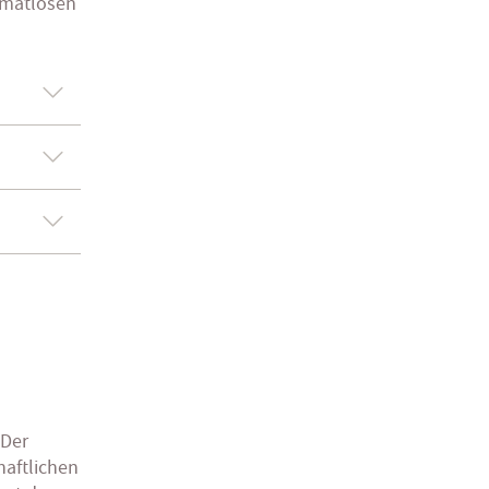
imatlosen
 Der
haftlichen