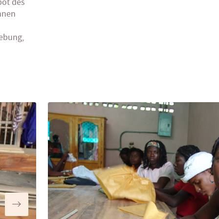
bot des
ohnen
gebung,