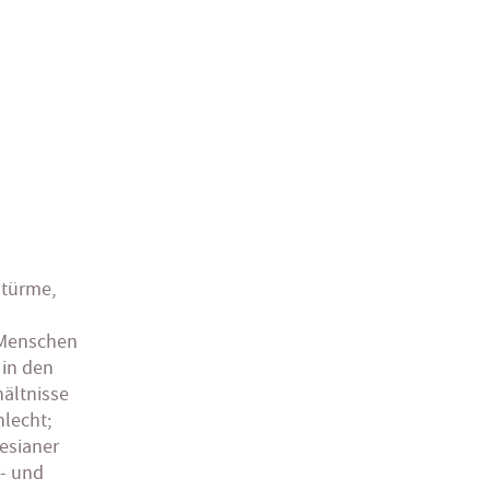
stürme,
 Menschen
 in den
hältnisse
hlecht;
esianer
r- und