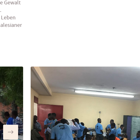
he Gewalt
.
s Leben
Salesianer