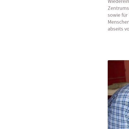
Wiederein
Zentrums 
sowie für
Menschen 
abseits v