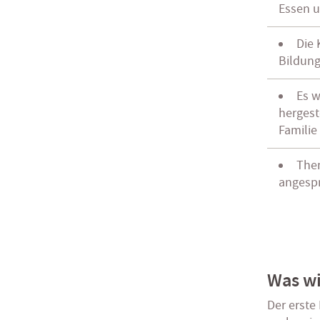
Essen u
Die 
Bildung
Es w
hergest
Familie
Them
angesp
Was wi
Der erste 