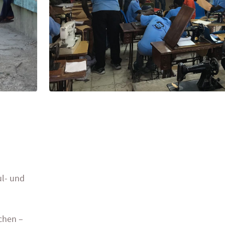
ul- und
chen –