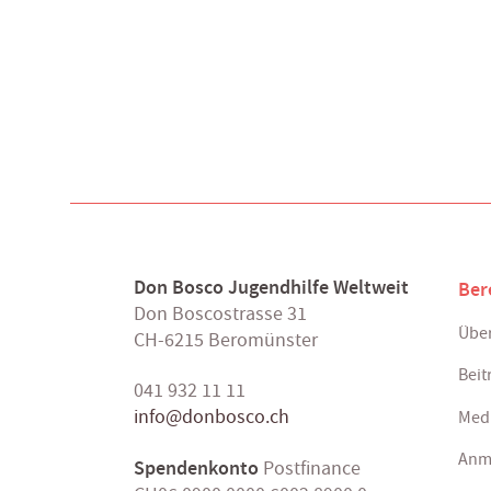
Don Bosco Jugendhilfe Weltweit
Ber
Don Boscostrasse 31
Über
CH-6215 Beromünster
Beit
041 932 11 11
info@donbosco.ch
Med
Anm
Spendenkonto
Postfinance