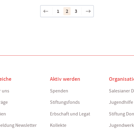
1
2
3
eiche
Aktiv werden
Organisat
 uns
Spenden
Salesianer 
räge
Stiftungsfonds
Jugendhilfe
ien
Erbschaft und Legat
Stiftung Do
eldung Newsletter
Kollekte
Jugendwerk